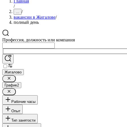
Главная
/
/
...
вакансии в Жигалове
/
полный день
Профессия, должность или компания
Жигалово
График
2
Рабочие часы
Опыт
Тип занятости