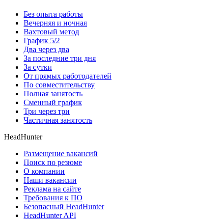
Без опыта работы
Вечерняя и ночная
Вахтовый метод
График 5/2
Два через два
За последние три дня
За сутки
От прямых работодателей
По совместительству
Полная занятость
Сменный график
Три через три
Частичная занятость
HeadHunter
Размещение вакансий
Поиск по резюме
О компании
Наши вакансии
Реклама на сайте
Требования к ПО
Безопасный HeadHunter
HeadHunter API