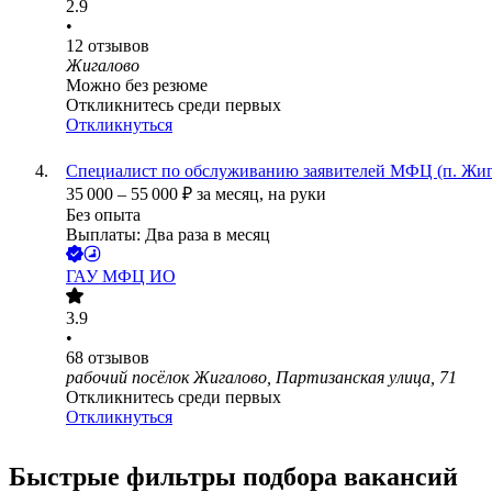
2.9
•
12
отзывов
Жигалово
Можно без резюме
Откликнитесь среди первых
Откликнуться
Специалист по обслуживанию заявителей МФЦ (п. Жиг
35 000
–
55 000
₽
за месяц,
на руки
Без опыта
Выплаты: Два раза в месяц
ГАУ МФЦ ИО
3.9
•
68
отзывов
рабочий посёлок Жигалово, Партизанская улица, 71
Откликнитесь среди первых
Откликнуться
Быстрые фильтры подбора вакансий